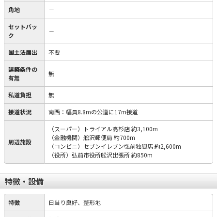
角地
－
セットバッ
－
ク
国土法届出
不要
建築条件の
無
有無
私道負担
無
接道状況
南西：幅員8.8mの公道に17m接道
（スーパー）トライアル高杉店 約3,100m
（金融機関）舩沢郵便局 約700m
周辺施設
（コンビニ）セブンイレブン弘前独狐店 約2,600m
（役所）弘前市役所舩沢出張所 約850m
特徴・設備
特徴
日当り良好、整形地