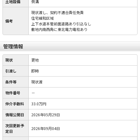
土地設備
側溝
現状渡し、契約不適合責任免責
住宅緩和区域
備考
上下水道本管前面道路あり引込なし
敷地内南西角に東北電力電柱あり
管理情報
現状
更地
引渡し
即時
条件等
現状渡
物件番号
－
仲介手数料
33.0万円
情報公開日
2026年05月29日
次回更新予
2026年09月04日
定日