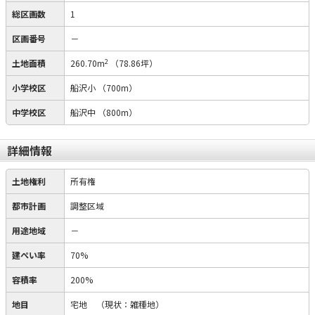
総区画数
1
区画番号
－
2
土地面積
260.70m
（78.86坪）
小学校区
船沢小
（700m）
中学校区
船沢中
（800m）
詳細情報
土地権利
所有権
都市計画
調整区域
用途地域
－
建ぺい率
70%
容積率
200%
地目
宅地
（現状：雑種地）