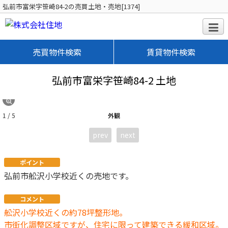
弘前市富栄字笹崎84-2の売買土地・売地[1374]
売買物件検索
賃貸物件検索
弘前市富栄字笹崎84-2 土地
1 / 5
外観
prev
next
ポイント
弘前市舩沢小学校近くの売地です。
コメント
舩沢小学校近くの約78坪整形地。
市街化調整区域ですが、住宅に限って建築できる緩和区域。