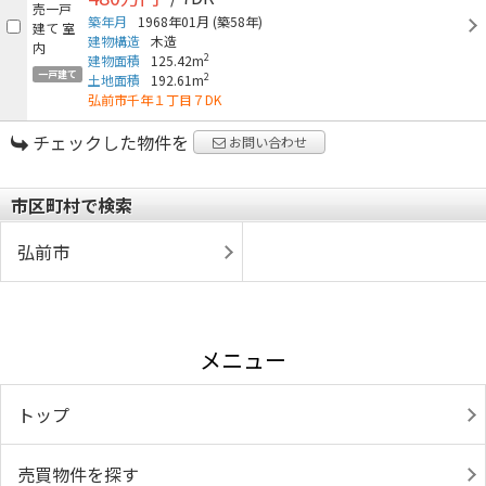
築年月
1968年01月
(築58年)
建物構造
木造
2
建物面積
125.42m
一戸建て
2
土地面積
192.61m
弘前市千年１丁目７DK
チェックした物件を
お問い合わせ
市区町村で検索
弘前市
メニュー
トップ
売買物件を探す