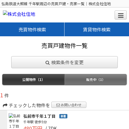
弘南鉄道大鰐線 千年駅周辺の売買戸建・売家一覧｜株式会社住地
売買物件検索
賃貸物件検索
売買戸建物件一覧
検索条件を変更
公開物件（1）
販売中（1）
1
件
チェックした物件を
お問い合わせ
弘前市千年１丁目
新着
千年駅
徒歩5分
480万円
/ 7DK