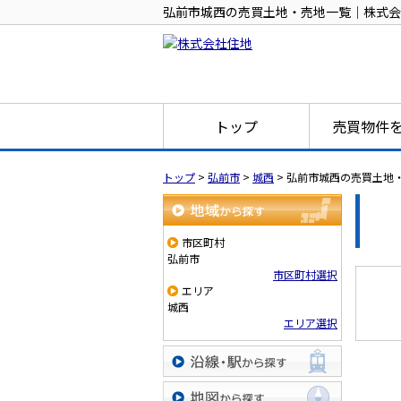
弘前市城西の売買土地・売地一覧｜株式会
トップ
売買物件
トップ
>
弘前市
>
城西
>
弘前市城西の売買土地
地域から探す
市区町村
弘前市
市区町村選択
エリア
城西
エリア選択
沿線・駅から探す