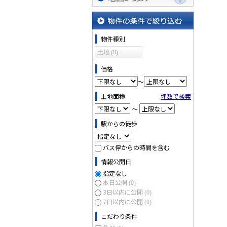
地図から探す
物件の条件で絞り込む
物件種別
土地 (0)
価格
～
土地面積
坪数で検索
～
駅からの徒歩
バス停からの時間を含む
情報公開日
指定なし
本日公開
(0)
3日以内に公開
(0)
7日以内に公開
(0)
こだわり条件