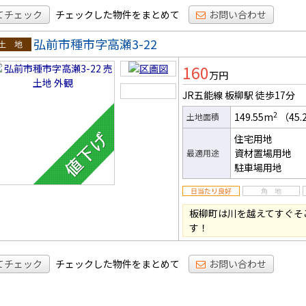
てチェック
チェックした物件をまとめて
お問い合わせ
弘前市種市字高瀬3-22
土地
160
万円
JR五能線 板柳駅
徒歩17分
2
149.55m
（45.
土地面積
住宅用地
資材置場用地
最適用途
駐車場用地
板柳町は川を越えてすぐそ
す！
てチェック
チェックした物件をまとめて
お問い合わせ