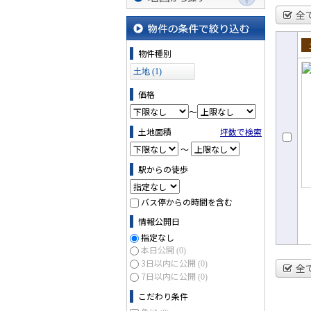
全
地図から探す
物件の条件で絞り込む
物件種別
売
土地 (1)
価格
～
土地面積
坪数で検索
～
駅からの徒歩
バス停からの時間を含む
情報公開日
指定なし
本日公開
(0)
3日以内に公開
(0)
全
7日以内に公開
(0)
こだわり条件