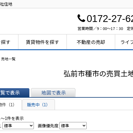
社住地
0172-27-6
営業時間／9：00～17：30 
を探す
賃貸物件を探す
不動産の売却
ライ
・売地一覧
弘前市種市の売買土
表示
地図で表示
物件（1）
販売中（1）
1～1件を表示
え
画像優先度