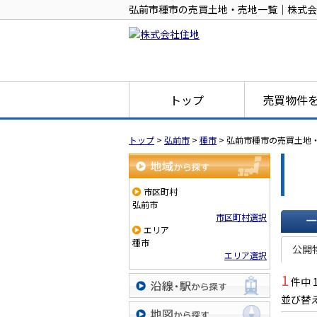
弘前市種市の売買土地・売地一覧｜株式会
トップ
売買物件
トップ
>
弘前市
>
種市
>
弘前市種市の売買土地
地域から探す
市区町村
弘前市
市区町村選択
エリア
一覧で
種市
公開
エリア選択
1
件中 
並び替
沿線・駅から探す