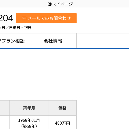
マイページ
204
メールでのお問合わせ
定休日／日曜日・祝日
フプラン相談
会社情報
築年月
価格
1968年01月
480万円
（築58年）