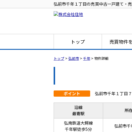
弘前市千年１丁目の売買中古一戸建て・売家・
トップ
売買物件
トップ
>
弘前市
>
千年
>
物件詳細
ポイント
弘前市千年１丁目７
沿線
所
最寄駅
弘南鉄道大鰐線
弘前市千
千年駅徒歩5分