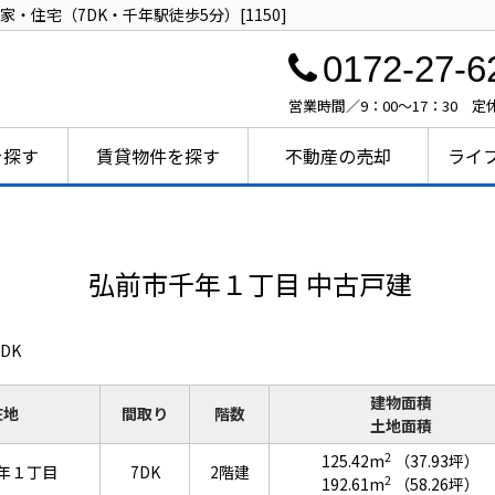
住宅（7DK・千年駅徒歩5分）[1150]
0172-27-6
営業時間／9：00～17：30 
を探す
賃貸物件を探す
不動産の売却
ライ
弘前市千年１丁目 中古戸建
DK
建物面積
在地
間取り
階数
土地面積
2
125.42m
（37.93坪）
年１丁目
7DK
2階建
2
192.61m
（58.26坪）