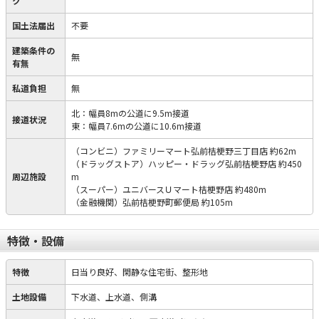
ク
国土法届出
不要
建築条件の
無
有無
私道負担
無
北：幅員8mの公道に9.5m接道
接道状況
東：幅員7.6mの公道に10.6m接道
（コンビニ）ファミリーマート弘前桔梗野三丁目店 約62m
（ドラッグストア）ハッピー・ドラッグ弘前桔梗野店 約450
周辺施設
m
（スーパー）ユニバースＵマート桔梗野店 約480m
（金融機関）弘前桔梗野町郵便局 約105m
特徴・設備
特徴
日当り良好、閑静な住宅街、整形地
土地設備
下水道、上水道、側溝