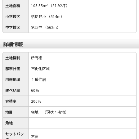
2
土地面積
105.55m
（31.92坪）
小学校区
桔梗野小
（514m）
中学校区
第四中
（562m）
詳細情報
土地権利
所有権
都市計画
市街化区域
用途地域
１種住居
建ぺい率
60%
容積率
200%
地目
宅地
（現状：宅地）
角地
－
セットバッ
不要