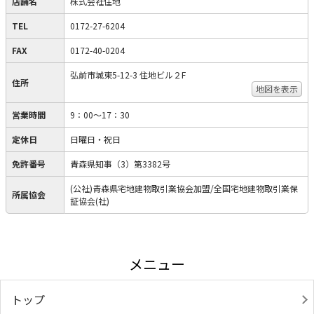
店舗名
株式会社住地
TEL
0172-27-6204
FAX
0172-40-0204
弘前市城東5-12-3 住地ビル２F
住所
地図を表示
営業時間
9：00～17：30
定休日
日曜日・祝日
免許番号
青森県知事（3）第3382号
(公社)青森県宅地建物取引業協会加盟/全国宅地建物取引業保
所属協会
証協会(社)
メニュー
トップ