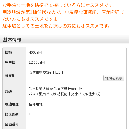
お手頃な土地を桔梗野で探している方にオススメです。
用途地域が第1種住居なので、小規模な事務所、店舗を建て
たい方にもオススメですよ。
駐車場としての土地をお探しの方にもオススメです。
基本情報
価格
400万円
坪単価
12.53万円
弘前市桔梗野3丁目2-1
所在地
地図を表示
弘南鉄道大鰐線 弘高下駅徒歩10分
交通
バス：弘南バス線 桔梗野十文字バス停徒歩3分
最適用途
住宅用地
総区画数
1
区画番号
－