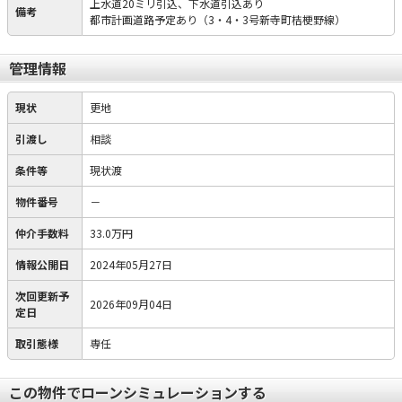
上水道20ミリ引込、下水道引込あり
備考
都市計画道路予定あり（3・4・3号新寺町桔梗野線）
管理情報
現状
更地
引渡し
相談
条件等
現状渡
物件番号
－
仲介手数料
33.0万円
情報公開日
2024年05月27日
次回更新予
2026年09月04日
定日
取引態様
専任
この物件でローンシミュレーションする