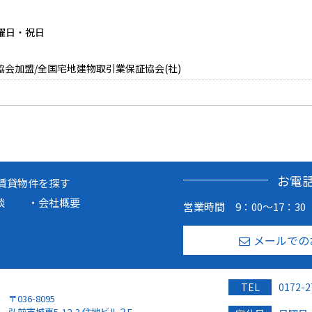
日曜日・祝日
協会加盟/全国宅地建物取引業保証協会(社)
お電
賃貸物件を探す
談
会社概要
営業時間 9：00～17：30
メールでの
TEL
0172-2
〒036-8095
弘前市城東5-12-3 住地ビル２F