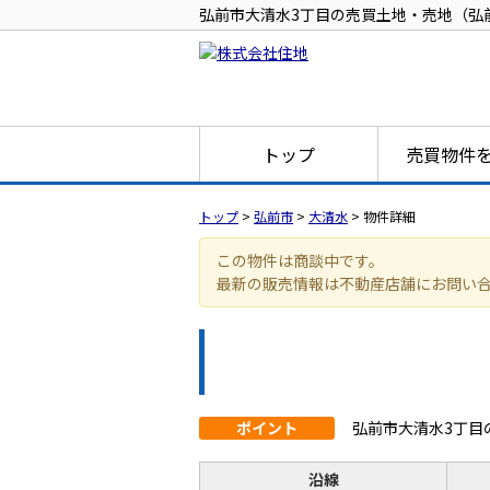
弘前市大清水3丁目の売買土地・売地（弘前東
トップ
売買物件
トップ
>
弘前市
>
大清水
>
物件詳細
この物件は商談中です。
最新の販売情報は不動産店舗にお問い
ポイント
弘前市大清水3丁目
沿線