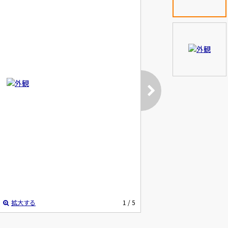
拡大する
1
/ 5