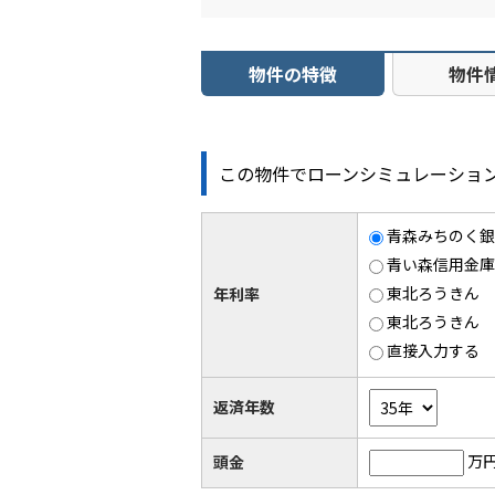
物件の特徴
物件
この物件でローンシミュレーショ
青森みちのく銀行
青い森信用金庫 
東北ろうきん 5
年利率
東北ろうきん 1
直接入力する
返済年数
万
頭金