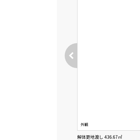
外観
解体更地渡し 436.67㎡