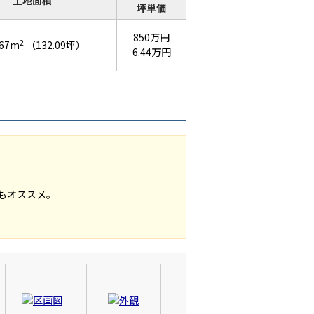
土地面積
坪単価
850万円
2
.67m
（132.09坪）
6.44万円
もオススメ。