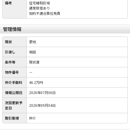
備考
住宅緩和区域
通常除雪あり
契約不適合責任免責
管理情報
現状
更地
引渡し
相談
条件等
現状渡
物件番号
－
仲介手数料
46.2万円
情報公開日
2026年07月06日
次回更新予
2026年09月04日
定日
取引態様
仲介