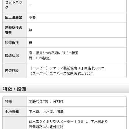
セットバッ
－
ク
国土法届出
不要
建築条件の
無
有無
私道負担
無
南：幅員6mの私道に31.8m接道
接道状況
西：19m接道
（コンビニ）ファミマ弘前城南３丁目店 約600m
周辺施設
（スーパー）ユニバース松原店 約1,300m
特徴・設備
特徴
閑静な住宅街、分割可
土地設備
下水道、上水道、側溝
給水管２０ミリ引込メーター１３ミリ、下水桝あり
西側道路は法定外道路