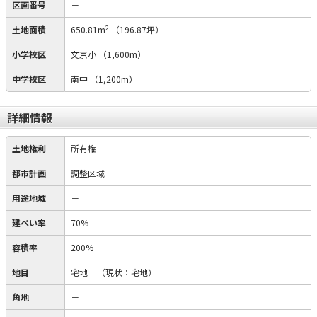
区画番号
－
2
土地面積
650.81m
（196.87坪）
小学校区
文京小
（1,600m）
中学校区
南中
（1,200m）
詳細情報
土地権利
所有権
都市計画
調整区域
用途地域
－
建ぺい率
70%
容積率
200%
地目
宅地
（現状：宅地）
角地
－