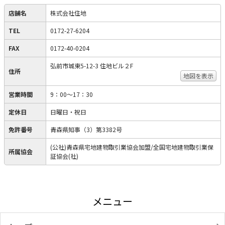
店舗名
株式会社住地
TEL
0172-27-6204
FAX
0172-40-0204
弘前市城東5-12-3 住地ビル２F
住所
地図を表示
営業時間
9：00～17：30
定休日
日曜日・祝日
免許番号
青森県知事（3）第3382号
(公社)青森県宅地建物取引業協会加盟/全国宅地建物取引業保
所属協会
証協会(社)
メニュー