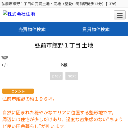
弘前市館野１丁目の売買土地・売地（聖愛中高前駅徒歩13分）[1376]
売買物件検索
賃貸物件検索
弘前市館野１丁目 土地
1 / 3
外観
prev
next
コメント
弘前市館野の約１９６坪。
自然に囲まれた穏やかなエリアに位置する整形地です。
周辺には住宅が少しだけあり、過度な密集感のない“ちょう
ど良い田舎暮らし”が叶います。