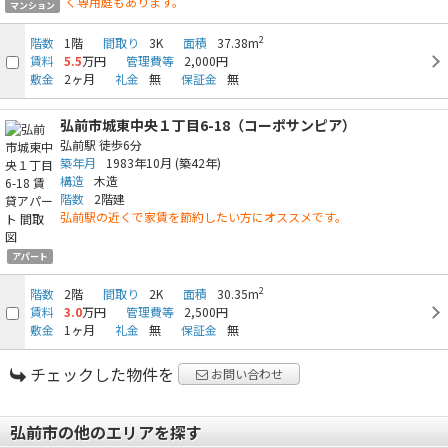
く専用庭もあります。
マンション
2
階数
1階
間取り
3K
面積
37.38m
賃料
5.5
万円
管理費等
2,000円
敷金
2ヶ月
礼金
無
保証金
無
弘前市城東中央１丁目6-18（コーポサンピア）
弘前駅
徒歩6分
築年月
1983年10月
(築42年)
構造
木造
階数
2階建
弘前駅の近くで家賃を節約したい方にオススメです。
アパート
2
階数
2階
間取り
2K
面積
30.35m
賃料
3.0
万円
管理費等
2,500円
敷金
1ヶ月
礼金
無
保証金
無
チェックした物件を
お問い合わせ
弘前市の他のエリアを探す