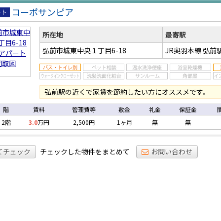
コーポサンピア
アパ
所在地
最寄駅
弘前市城東中央１丁目6-18
JR奥羽本線 弘前
弘前駅の近くで家賃を節約したい方にオススメです。
階
賃料
管理費等
敷金
礼金
保証金
2階
3.0
万円
2,500円
1ヶ月
無
無
てチェック
チェックした物件をまとめて
お問い合わせ