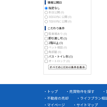
情報公開日
指定なし
本日公開
(0)
3日以内に公開
(0)
7日以内に公開
(0)
こだわり条件
駐車場あり
(0)
即引渡し可
(1)
2階以上
(1)
ペット相談
(0)
角部屋
(0)
バス・トイレ別
(1)
オートロック
(0)
すべてのこだわり条件を見る
トップ
売買物件を探す
不動産の売却
ライフプラン相
マイページ
サイトマップ