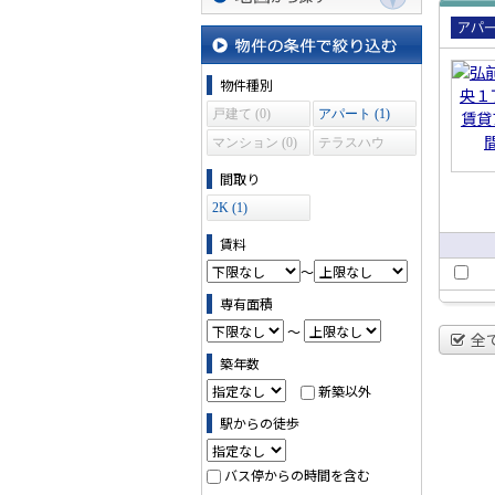
地図から探す
賃貸
ート
物件の条件で絞り込む
物件種別
戸建て (0)
アパート (1)
マンション (0)
テラスハウ
ス (0)
間取り
2K (1)
賃料
～
専有面積
～
全
築年数
新築以外
駅からの徒歩
バス停からの時間を含む