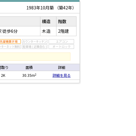
1983年10月築
（築42年）
構造
階数
駅
徒歩6分
木造
2階建
間取り
面積
詳細
2
2K
30.35m
詳細を見る