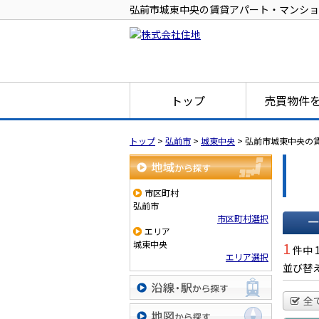
弘前市城東中央の賃貸アパート・マンショ
トップ
売買物件
トップ
>
弘前市
>
城東中央
>
弘前市城東中央の
地域から探す
市区町村
弘前市
市区町村選択
エリア
一覧で
城東中央
1
件中 
エリア選択
並び替
全
沿線・駅から探す