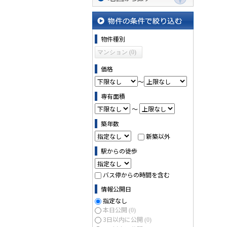
地図から探す
物件の条件で絞り込む
物件種別
マンション (0)
価格
～
専有面積
～
築年数
新築以外
駅からの徒歩
バス停からの時間を含む
情報公開日
指定なし
本日公開
(0)
3日以内に公開
(0)