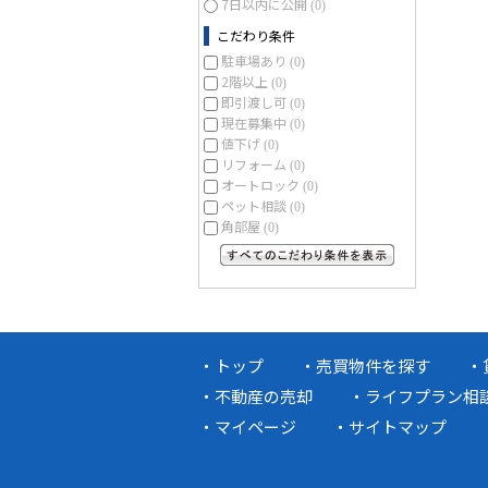
7日以内に公開
(0)
こだわり条件
駐車場あり
(0)
2階以上
(0)
即引渡し可
(0)
現在募集中
(0)
値下げ
(0)
リフォーム
(0)
オートロック
(0)
ペット相談
(0)
角部屋
(0)
すべてのこだわり条件を見る
トップ
売買物件を探す
不動産の売却
ライフプラン相
マイページ
サイトマップ