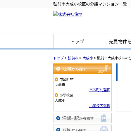
弘前市大成小校区の分譲マンション一覧｜
トップ
売買物件
トップ
>
弘前市
>
大成小
>
弘前市大成小校区の
地域から探す
市区町村
弘前市
市区町村選択
小学校区
大成小
小学校区選択
沿線・駅から探す