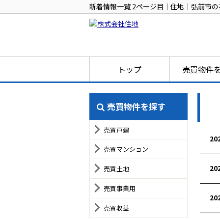
新着情報一覧 2ページ目｜住地｜弘前市の
トップ
売買物件
売買物件を探す
売買戸建
20
売買マンション
20
売買土地
売買事業用
20
売買収益