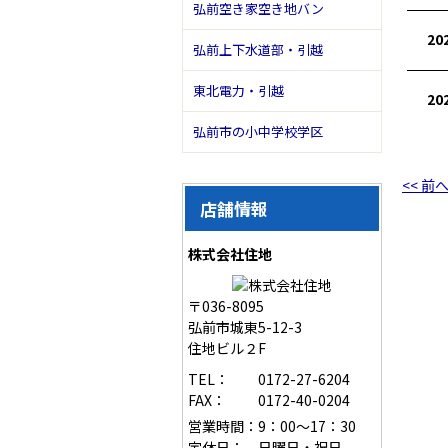
弘前空き家空き地バン
20
弘前上下水道部・引越
東北電力・引越
20
弘前市の小中学校学区
<< 前
店舗情報
株式会社住地
〒036-8095
弘前市城東5-12-3
住地ビル２F
TEL：
0172-27-6204
FAX：
0172-40-0204
営業時間：
9：00～17：30
定休日：
日曜日・祝日